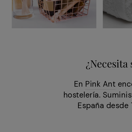
¿Necesita 
En
Pink Ant
enco
hostelería. Sumini
España desde 7