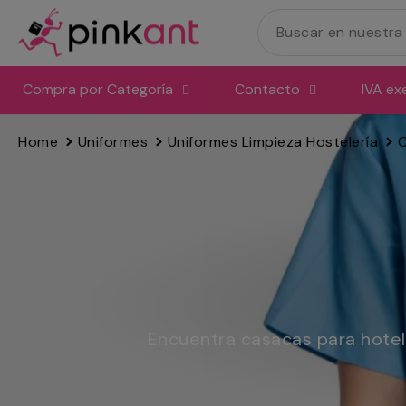
Ir
directamente
al
contenido
Compra por Categoría
Contacto
IVA ex
Home
Uniformes
Uniformes Limpieza Hostelería
Encuentra casacas para hotel