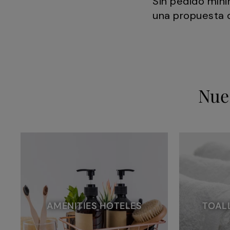
Sin pedido míni
una propuesta 
Nue
AMENITIES HOTELES
TOAL