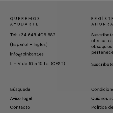
QUEREMOS
REGÍST
AYUDARTE
AHORR
Tel: +34 645 406 682
Suscríbet
ofertas es
(Español - Inglés)
obsequios 
pertenece
info@pinkant.es
SUSCRÍB
SUSCRIB
L - V de 10 a 15 hs. (CEST)
AQUÍ
Búsqueda
Condicion
Aviso legal
Quiénes 
Contacto
Política d