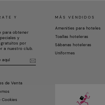
RATE Y
MÁS VENDIDOS
A
Amenities para hoteles
e para obtener
Toallas hoteleras
peciales y
gratuitos por
Sábanas hoteleras
r a nuestro club.
Uniformes
ETE
IR
es de Venta
somos
e Cookies