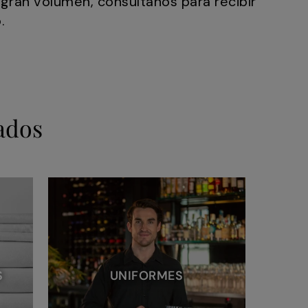
gran volumen, consúltanos para recibir
.
ados
S
UNIFORMES