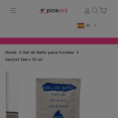
Ir
Navegación
Ingresar
Buscar
Carrit
directamente
al
contenido
ES
Home
Gel de Baño para hoteles
Sachet Gel x 10 ml