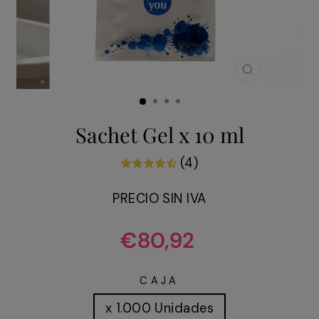
CERRAR
(ESC)
Sachet Gel x 10 ml
(4)
PRECIO SIN IVA
Precio
€80,92
habitual
CAJA
x 1.000 Unidades