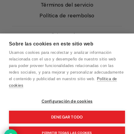
Términos del servicio
Política de reembolso
Condiciones de Venta
Sobre las cookies en este sitio web
Quiénes somos
Usamos cookies para recolectar y analizar información
Política de Cookies
relacionada con el uso y desempeño de nuestro sitio web
para poder proveer funcionalidades relacionadas con las
Protección de Datos
redes sociales, y para mejorar y personalizar adecuadamente
Blog EN
el contenido y publicidad en nuestro sitio web.
Política de
cookies
Blog FR
Blog DE
Vuelvo en un momento. Recuerda que
Configuración de cookies
nuestro horario de atención al cliente es de
Blog IT
10 a 15 horas.
DENEGAR TODO
PERMITIR TODAS LAS COOKIES