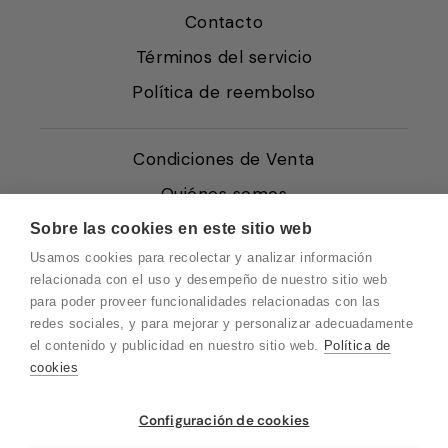
Contacto
Términos del servicio
Política de reembolso
Condiciones de Venta
Quiénes somos
Política de Cookies
Sobre las cookies en este sitio web
Usamos cookies para recolectar y analizar información
Protección de Datos
relacionada con el uso y desempeño de nuestro sitio web
Blog EN
para poder proveer funcionalidades relacionadas con las
redes sociales, y para mejorar y personalizar adecuadamente
Blog FR
el contenido y publicidad en nuestro sitio web.
Política de
Blog DE
cookies
Blog IT
Vuelvo en un momento. Recuerda que
Configuración de cookies
nuestro horario de atención al cliente es de
10 a 15 horas.