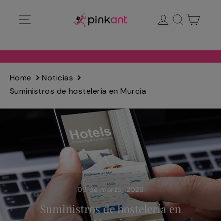
Ir
Navegación
Ingresar
Buscar
Carrit
directamente
al
contenido
Home
Noticias
Suministros de hostelería en Murcia
08 de marzo, 2023
Suministros de hostelería en