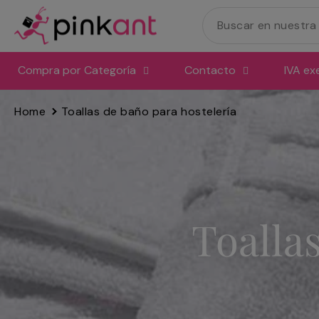
Ir
directamente
al
contenido
Compra por Categoría
Contacto
IVA ex
Home
Toallas de baño para hostelería
Toalla