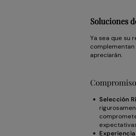
Soluciones d
Ya sea que su r
complementan cu
apreciarán.
Compromiso d
Selección R
rigurosament
comprometem
expectativas
Experiencia