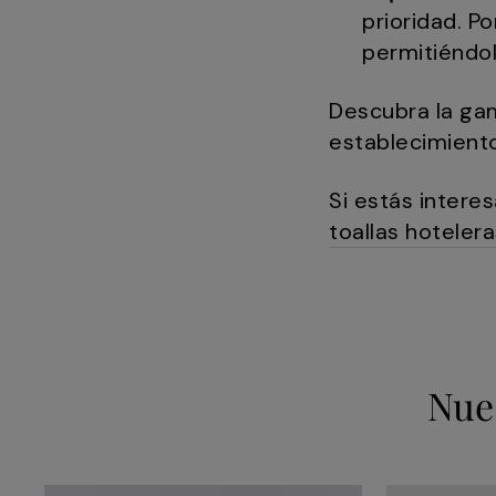
prioridad. P
permitiéndol
Descubra la gam
establecimiento
Si estás intere
toallas hoteler
Nue