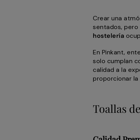
Crear una atmós
sentados, pero 
hostelería
ocup
En Pinkant, en
solo cumplan co
calidad a la ex
proporcionar la
Toallas d
Calidad Pre