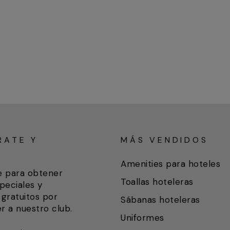
RATE Y
MÁS VENDIDOS
A
Amenities para hoteles
e para obtener
Toallas hoteleras
peciales y
gratuitos por
Sábanas hoteleras
r a nuestro club.
Uniformes
ETE
IR