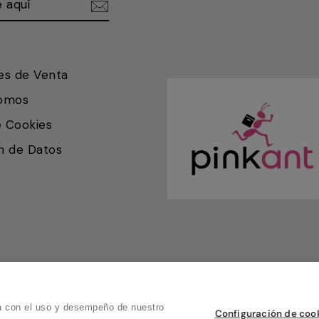
es de Venta
somos
e Cookies
n de Datos
© 2026 Pink Ant
da con el uso y desempeño de nuestro
Configuración de coo