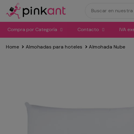
Ir
directamente
al
contenido
Compra por Categoría
Contacto
IVA ex
Home
Almohadas para hoteles
Almohada Nube