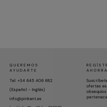
QUEREMOS
REGÍST
AYUDARTE
AHORR
Tel: +34 645 406 682
Suscríbet
ofertas es
(Español - Inglés)
obsequios 
pertenece
info@pinkant.es
SUSCRÍB
SUSCRIB