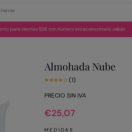
ento para clientes B2B con número intracomunitario válido
Almohada Nube
(1)
PRECIO SIN IVA
Precio
€25,07
habitual
MEDIDAS