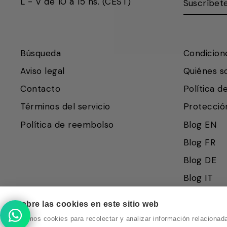
L - V de 10 a 15 hs. (CEST)
AQUÍ
Búsqueda
Condicion
Aviso legal
Quiénes 
Contacto
Política d
Términos del servicio
Protecció
Política de reembolso
Blog EN
Blog FR
Blog DE
Vuelvo en un momento.
Recuerda que nuestro horario de
Blog IT
atención al cliente es de 10 a 15
horas.
Sobre las cookies en este sitio web
Usamos cookies para recolectar y analizar información relaciona