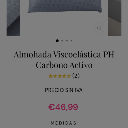
CERRAR
(ESC)
Almohada Viscoelástica PH
Carbono Activo
(2)
PRECIO SIN IVA
Precio
€46,99
habitual
MEDIDAS