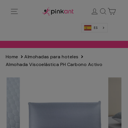
Ir
Navegación
Ingresar
Buscar
Carrit
directamente
al
contenido
ES
Home
Almohadas para hoteles
Almohada Viscoelástica PH Carbono Activo