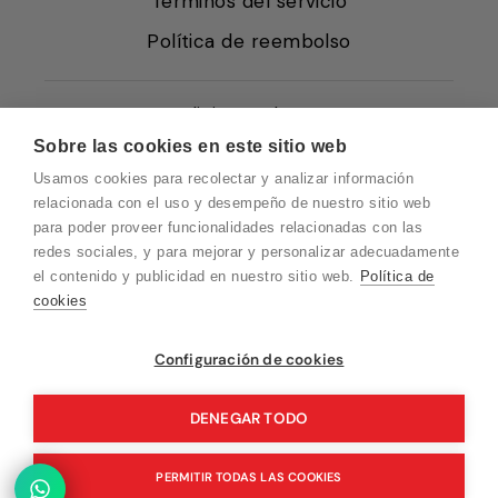
Términos del servicio
Política de reembolso
Condiciones de Venta
Sobre las cookies en este sitio web
Quiénes somos
Usamos cookies para recolectar y analizar información
Política de Cookies
relacionada con el uso y desempeño de nuestro sitio web
para poder proveer funcionalidades relacionadas con las
Protección de Datos
redes sociales, y para mejorar y personalizar adecuadamente
Blog EN
el contenido y publicidad en nuestro sitio web.
Política de
cookies
Blog FR
Blog DE
Vuelvo en un momento. Recuerda que
Configuración de cookies
nuestro horario de atención al cliente es de
Blog IT
10 a 15 horas.
DENEGAR TODO
PERMITIR TODAS LAS COOKIES