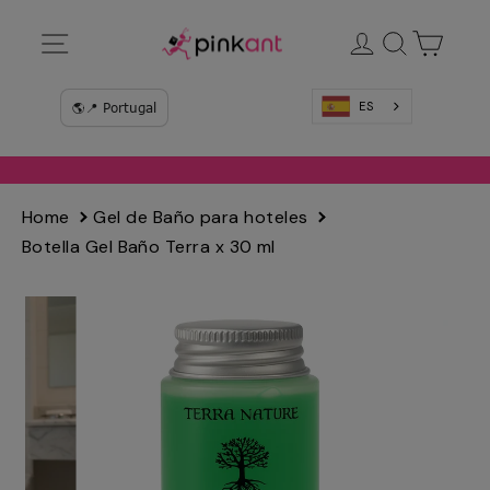
Ir
Navegación
Ingresar
Buscar
Carrit
directamente
al
contenido
ES
Home
Gel de Baño para hoteles
Botella Gel Baño Terra x 30 ml