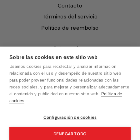
Contacto
Términos del servicio
Política de reembolso
Condiciones de Venta
Sobre las cookies en este sitio web
Quiénes somos
Usamos cookies para recolectar y analizar información
Política de Cookies
relacionada con el uso y desempeño de nuestro sitio web
para poder proveer funcionalidades relacionadas con las
Protección de Datos
redes sociales, y para mejorar y personalizar adecuadamente
Blog EN
el contenido y publicidad en nuestro sitio web.
Política de
cookies
Blog FR
Blog DE
Vuelvo en un momento. Recuerda que
Configuración de cookies
nuestro horario de atención al cliente es de
Blog IT
10 a 15 horas.
DENEGAR TODO