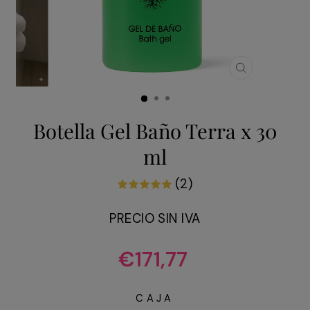
CERRAR
(ESC)
Botella Gel Baño Terra x 30
ml
(2)
PRECIO SIN IVA
Precio
€171,77
habitual
CAJA