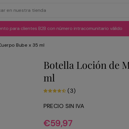
ento para clientes B2B con número intracomunitario válido
Cuerpo Bube x 35 ml
Botella Loción de 
ml
(3)
PRECIO SIN IVA
Precio
€59,97