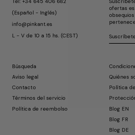
Tel: +34 645 406 682
Suscríbet
ofertas es
(Español - Inglés)
obsequios 
pertenece
info@pinkant.es
SUSCRÍB
SUSCRIB
L - V de 10 a 15 hs. (CEST)
AQUÍ
Búsqueda
Condicion
Aviso legal
Quiénes 
Contacto
Política d
Términos del servicio
Protecció
Política de reembolso
Blog EN
Blog FR
Blog DE
Vuelvo en un momento.