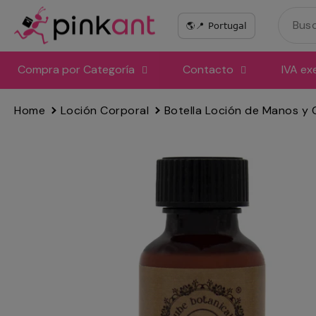
Ir
directamente
al
contenido
Compra por Categoría
Contacto
IVA ex
Home
Loción Corporal
Botella Loción de Manos y 