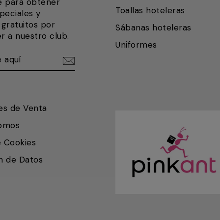
e para obtener
Toallas hoteleras
peciales y
gratuitos por
Sábanas hoteleras
r a nuestro club.
Uniformes
ETE
IR
es de Venta
somos
e Cookies
n de Datos