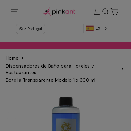
Ir
Navegación
Ingresar
Buscar
Carrit
directamente
al
contenido
ES
Home
Dispensadores de Baño para Hoteles y
Restaurantes
Botella Transparente Modelo 1 x 300 ml