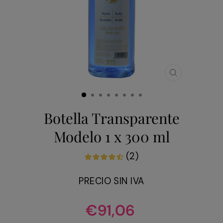
CERRAR
(ESC)
Botella Transparente
Modelo 1 x 300 ml
(2)
PRECIO SIN IVA
Precio
€91,06
habitual