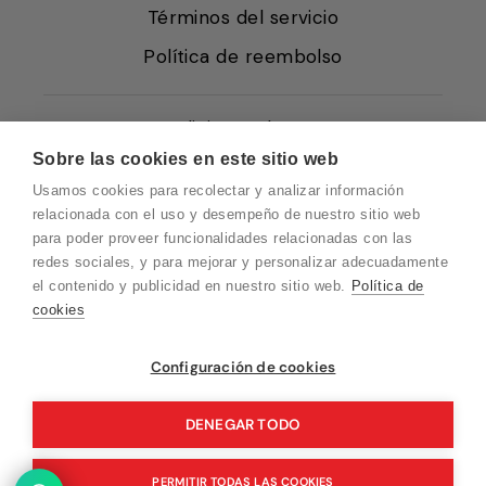
Términos del servicio
Política de reembolso
Condiciones de Venta
Sobre las cookies en este sitio web
Quiénes somos
Usamos cookies para recolectar y analizar información
Política de Cookies
relacionada con el uso y desempeño de nuestro sitio web
para poder proveer funcionalidades relacionadas con las
Protección de Datos
redes sociales, y para mejorar y personalizar adecuadamente
Blog EN
el contenido y publicidad en nuestro sitio web.
Política de
cookies
Blog FR
Blog DE
Vuelvo en un momento. Recuerda que
Configuración de cookies
nuestro horario de atención al cliente es de
Blog IT
10 a 15 horas.
DENEGAR TODO
PERMITIR TODAS LAS COOKIES