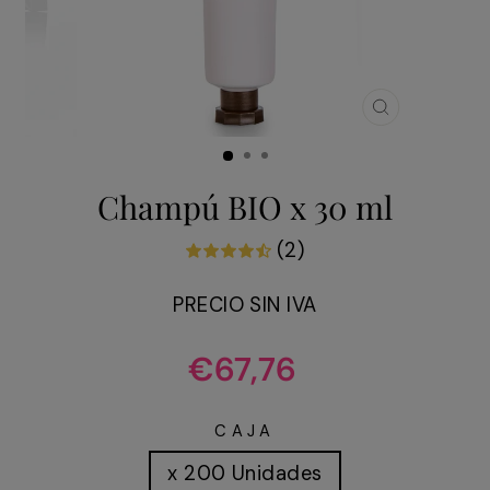
CERRAR
(ESC)
Champú BIO x 30 ml
(2)
PRECIO SIN IVA
Precio
€67,76
habitual
CAJA
x 200 Unidades