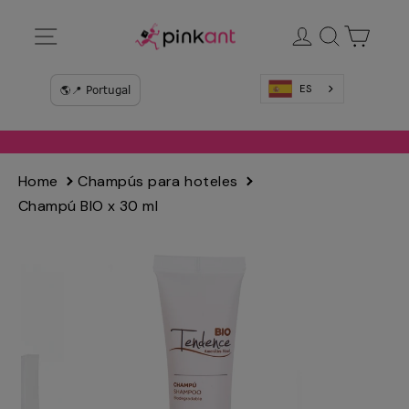
Ir
Navegación
Ingresar
Buscar
Carrit
directamente
al
contenido
ES
Home
Champús para hoteles
Champú BIO x 30 ml