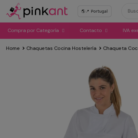
Ir
directamente
al
contenido
Compra por Categoría
Contacto
IVA ex
Home
Chaquetas Cocina Hostelería
Chaqueta Coc