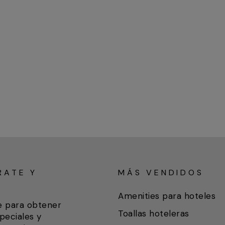
RATE Y
MÁS VENDIDOS
A
Amenities para hoteles
e para obtener
Toallas hoteleras
peciales y