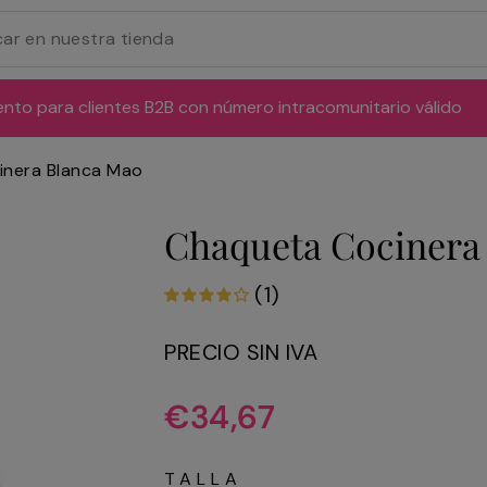
ento para clientes B2B con número intracomunitario válido
inera Blanca Mao
Chaqueta Cocinera
(1)
PRECIO SIN IVA
Precio
€34,67
habitual
TALLA