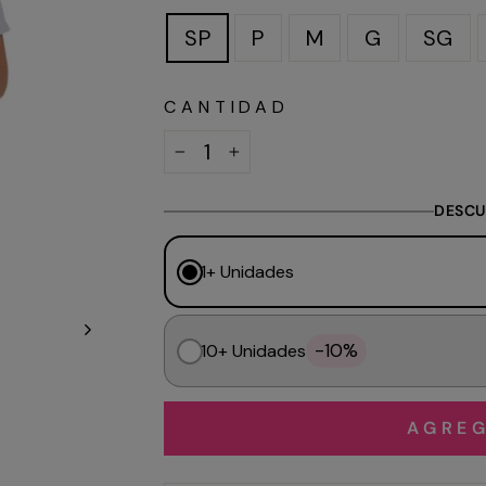
SP
P
M
G
SG
CANTIDAD
−
+
DESCU
1+ Unidades
-10%
10+ Unidades
AGREG