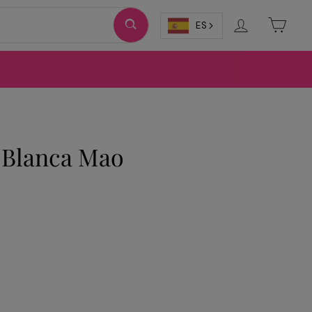
Ingresar
Carri
ES
 Blanca Mao