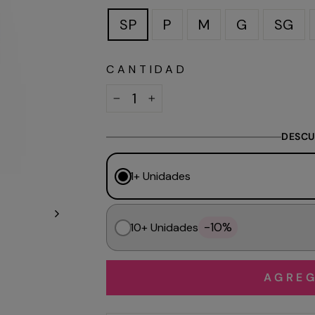
SP
P
M
G
SG
CANTIDAD
−
+
DESCU
1+ Unidades
-10%
10+ Unidades
AGREG