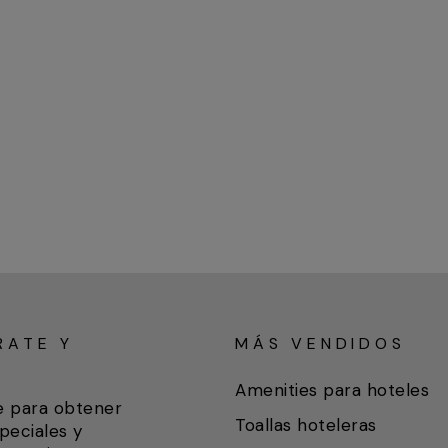
RATE Y
MÁS VENDIDOS
A
Amenities para hoteles
e para obtener
Toallas hoteleras
peciales y