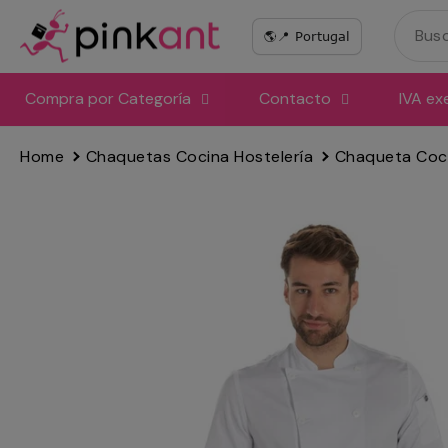
Ir
directamente
al
contenido
Compra por Categoría
Contacto
IVA ex
Home
Chaquetas Cocina Hostelería
Chaqueta Coc