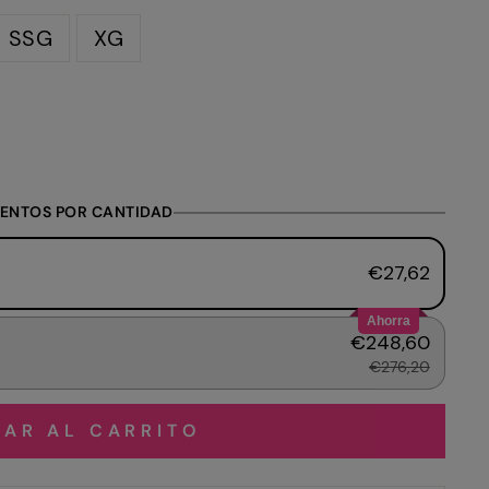
SSG
XG
ENTOS POR CANTIDAD
€27,62
Ahorra
€248,60
€276,20
AR AL CARRITO