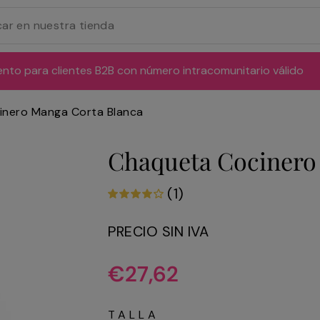
ento para clientes B2B con número intracomunitario válido
inero Manga Corta Blanca
Chaqueta Cocinero
(1)
PRECIO SIN IVA
Precio
€27,62
habitual
TALLA