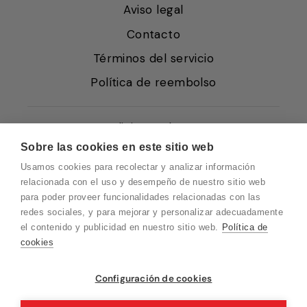
Aviso legal
Contacto
Términos del servicio
Política de reembolso
Condiciones de Venta
Sobre las cookies en este sitio web
Quiénes somos
Usamos cookies para recolectar y analizar información
Política de Cookies
relacionada con el uso y desempeño de nuestro sitio web
para poder proveer funcionalidades relacionadas con las
Protección de Datos
redes sociales, y para mejorar y personalizar adecuadamente
Blog EN
el contenido y publicidad en nuestro sitio web.
Política de
cookies
Blog FR
Blog DE
Vuelvo en un momento. Recuerda que
Configuración de cookies
nuestro horario de atención al cliente es de
Blog IT
10 a 15 horas.