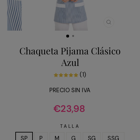
CERRAR
(ESC)
Chaqueta Pijama Clásico
Azul
(1)
PRECIO SIN IVA
Precio
€23,98
habitual
TALLA
SP
P
M
G
SG
SSG