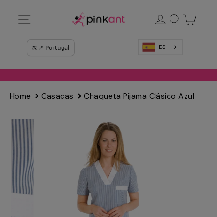
Ir
Navegación
Ingresar
Buscar
Carrit
directamente
al
contenido
ES
Home
Casacas
Chaqueta Pijama Clásico Azul