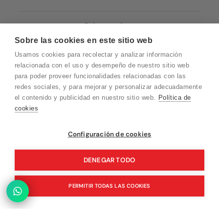
Condiciones de Venta
Sobre las cookies en este sitio web
Quiénes somos
Usamos cookies para recolectar y analizar información
Política de Cookies
relacionada con el uso y desempeño de nuestro sitio web
para poder proveer funcionalidades relacionadas con las
Protección de Datos
redes sociales, y para mejorar y personalizar adecuadamente
Blog EN
el contenido y publicidad en nuestro sitio web.
Política de
cookies
Blog FR
Blog DE
Vuelvo en un momento. Recuerda que
Configuración de cookies
nuestro horario de atención al cliente es de
Blog IT
10 a 15 horas.
DENEGAR TODO
PERMITIR TODAS LAS COOKIES
© 2026 Pink Ant