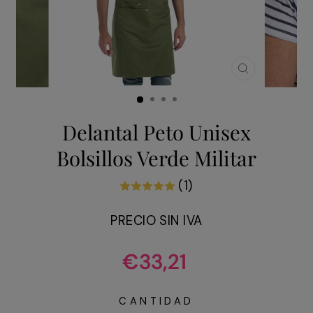
CERRAR
(ESC)
Delantal Peto Unisex
Bolsillos Verde Militar
(1)
PRECIO SIN IVA
Precio
€33,21
habitual
CANTIDAD