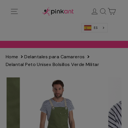
Ir
Navegación
Ingresar
Buscar
Carrit
directamente
al
contenido
ES
Home
Delantales para Camareros
Delantal Peto Unisex Bolsillos Verde Militar