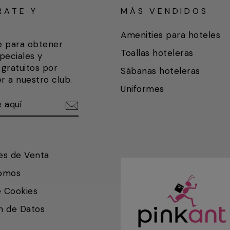
RATE Y
MÁS VENDIDOS
A
Amenities para hoteles
e para obtener
Toallas hoteleras
peciales y
gratuitos por
Sábanas hoteleras
r a nuestro club.
Uniformes
ETE
IR
es de Venta
somos
e Cookies
n de Datos