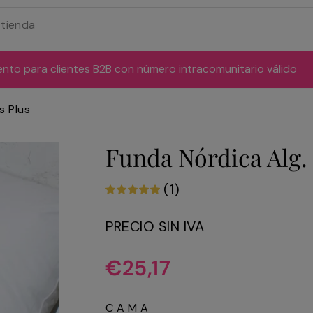
ento para clientes B2B con número intracomunitario válido
s Plus
Funda Nórdica Alg. 
(1)
PRECIO SIN IVA
Precio
€25,17
habitual
CAMA