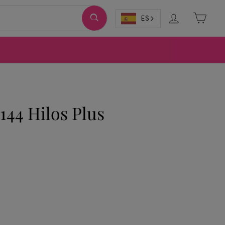
Ingresar
Carri
ES
144 Hilos Plus