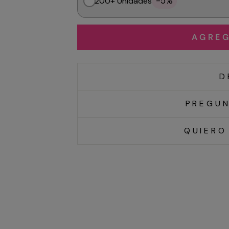
-5%
200+ Unidades
AGREG
D
PREGUN
QUIERO