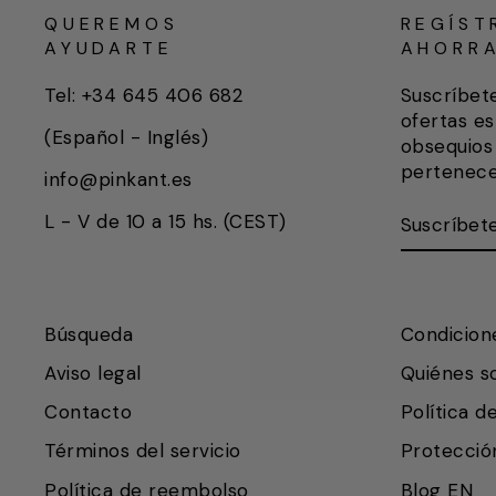
QUEREMOS
REGÍST
AYUDARTE
AHORR
Tel: +34 645 406 682
Suscríbet
ofertas es
(Español - Inglés)
obsequios 
pertenece
info@pinkant.es
SUSCRÍB
SUSCRIB
L - V de 10 a 15 hs. (CEST)
AQUÍ
Búsqueda
Condicion
Aviso legal
Quiénes 
Contacto
Política d
Términos del servicio
Protecció
Política de reembolso
Blog EN