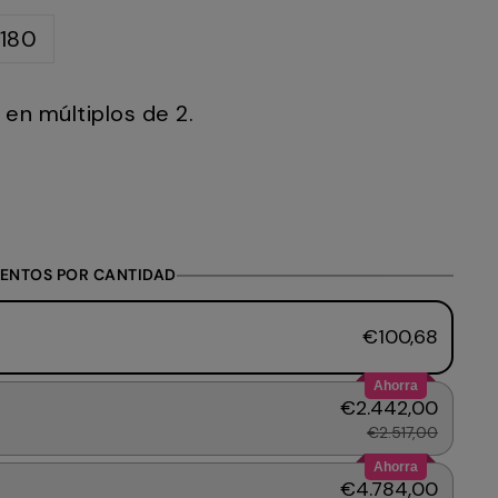
180
en múltiplos de 2.
ENTOS POR CANTIDAD
€100,68
Ahorra
€2.442,00
€2.517,00
Ahorra
€4.784,00