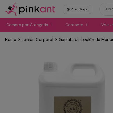
Ir
directamente
al
contenido
Compra por Categoría
Contacto
IVA ex
Home
Loción Corporal
Garrafa de Loción de Manos