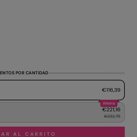
ENTOS POR CANTIDAD
€116,39
Ahorra
€221,16
€232,78
AR AL CARRITO