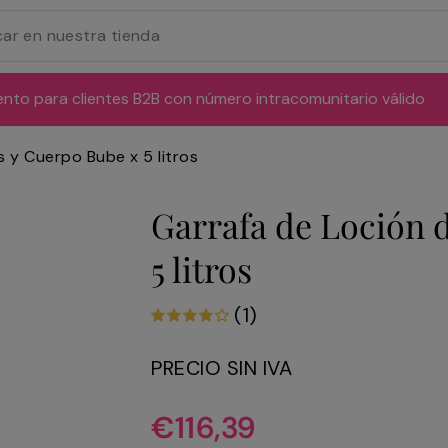
ento para clientes B2B con número intracomunitario válido
 y Cuerpo Bube x 5 litros
Garrafa de Loción 
5 litros
(1)
PRECIO SIN IVA
Precio
€116,39