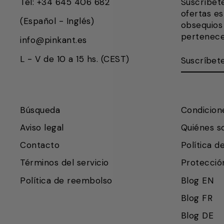
Tel: +34 645 406 682
Suscríbet
ofertas es
(Español - Inglés)
obsequios 
pertenece
info@pinkant.es
SUSCRÍB
SUSCRIB
L - V de 10 a 15 hs. (CEST)
AQUÍ
Búsqueda
Condicion
Aviso legal
Quiénes 
Contacto
Política d
Términos del servicio
Protecció
Política de reembolso
Blog EN
Blog FR
Blog DE
Vuelvo en un momento.