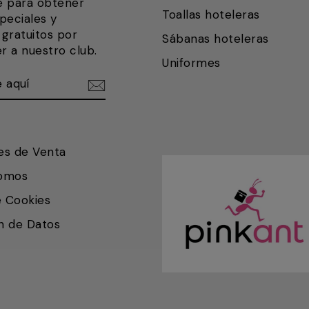
e para obtener
Toallas hoteleras
peciales y
gratuitos por
Sábanas hoteleras
r a nuestro club.
Uniformes
ETE
IR
es de Venta
somos
e Cookies
n de Datos