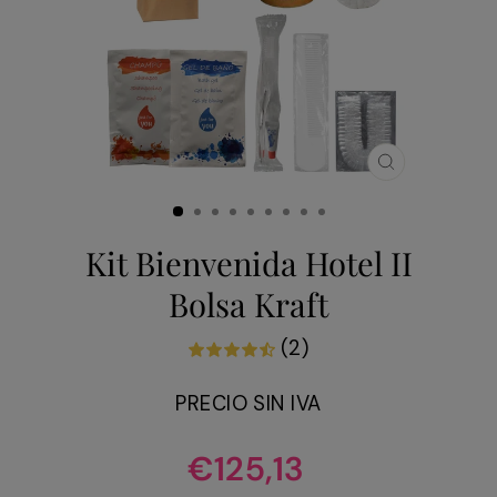
CERRAR
(ESC)
Kit Bienvenida Hotel II
Bolsa Kraft
(2)
PRECIO SIN IVA
Precio
€125,13
habitual