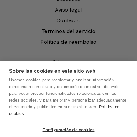
Aviso legal
Contacto
Términos del servicio
Política de reembolso
Condiciones de Venta
Sobre las cookies en este sitio web
Quiénes somos
Usamos cookies para recolectar y analizar información
Política de Cookies
relacionada con el uso y desempeño de nuestro sitio web
para poder proveer funcionalidades relacionadas con las
Protección de Datos
redes sociales, y para mejorar y personalizar adecuadamente
Blog EN
el contenido y publicidad en nuestro sitio web.
Política de
cookies
Blog FR
Blog DE
Vuelvo en un momento. Recuerda que
Configuración de cookies
nuestro horario de atención al cliente es de