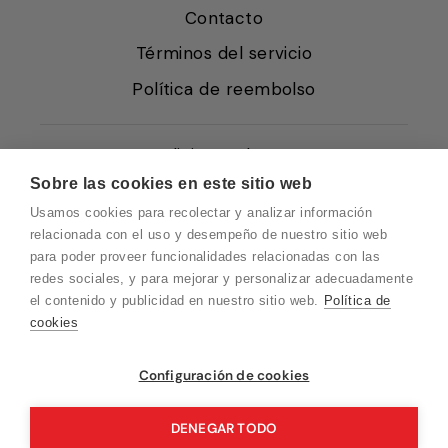
Contacto
Términos del servicio
Política de reembolso
Condiciones de Venta
Sobre las cookies en este sitio web
Quiénes somos
Usamos cookies para recolectar y analizar información
Política de Cookies
relacionada con el uso y desempeño de nuestro sitio web
para poder proveer funcionalidades relacionadas con las
Protección de Datos
redes sociales, y para mejorar y personalizar adecuadamente
Blog EN
el contenido y publicidad en nuestro sitio web.
Política de
cookies
Blog FR
Blog DE
Vuelvo en un momento. Recuerda que
Configuración de cookies
nuestro horario de atención al cliente es de
Blog IT
10 a 15 horas.
DENEGAR TODO