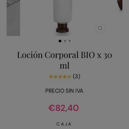
CERRAR
(ESC)
Loción Corporal BIO x 30
ml
(3)
PRECIO SIN IVA
Precio
€82,40
habitual
CAJA