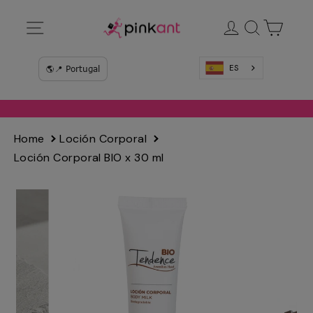
Ir
Navegación
Ingresar
Buscar
Carrit
directamente
al
contenido
ES
Home
Loción Corporal
Loción Corporal BIO x 30 ml