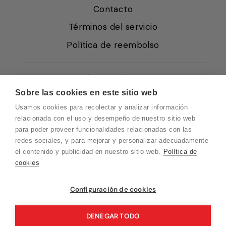
Contacto
Términos del servicio
Política de reembolso
Condiciones de Venta
Sobre las cookies en este sitio web
Quiénes somos
Usamos cookies para recolectar y analizar información
Política de Cookies
relacionada con el uso y desempeño de nuestro sitio web
para poder proveer funcionalidades relacionadas con las
Protección de Datos
redes sociales, y para mejorar y personalizar adecuadamente
Blog EN
el contenido y publicidad en nuestro sitio web.
Política de
cookies
Blog FR
Blog DE
Configuración de cookies
Blog IT
DENEGAR TODO