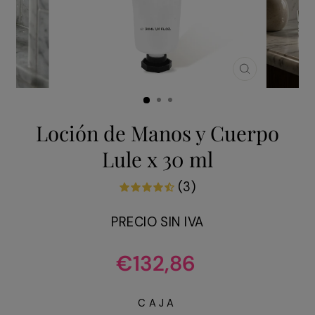
CERRAR
(ESC)
Loción de Manos y Cuerpo
Lule x 30 ml
(3)
PRECIO SIN IVA
Precio
€132,86
habitual
CAJA