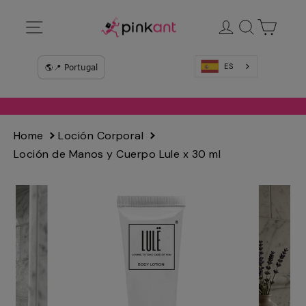
Ir
Navegación
Ingresar
Buscar
Carrit
directamente
al
contenido
ES
Home
Loción Corporal
Loción de Manos y Cuerpo Lule x 30 ml