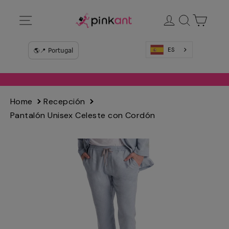
Ir
Navegación
Ingresar
Buscar
Carrit
directamente
al
contenido
ES
Home
Recepción
Pantalón Unisex Celeste con Cordón