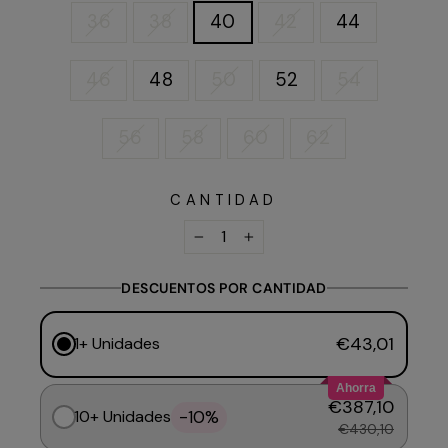
36
38
40
42
44
46
48
50
52
54
56
58
60
62
CANTIDAD
−
+
DESCUENTOS POR CANTIDAD
€43,01
1+ Unidades
Ahorra
€387,10
-10%
10+ Unidades
€430,10