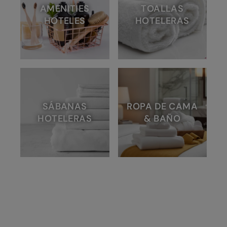
AMENITIES
TOALLAS
HOTELES
HOTELERAS
SÁBANAS
ROPA DE CAMA
HOTELERAS
& BAÑO