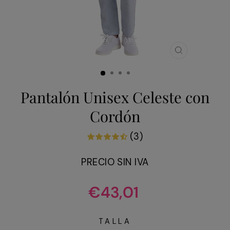
CERRAR
(ESC)
Pantalón Unisex Celeste con
Cordón
(3)
PRECIO SIN IVA
Precio
€43,01
habitual
TALLA