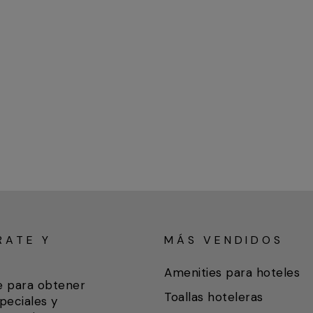
RATE Y
MÁS VENDIDOS
A
Amenities para hoteles
e para obtener
Toallas hoteleras
peciales y