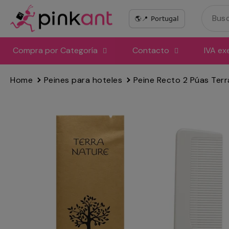
Ir
directamente
al
contenido
Compra por Categoría
Contacto
IVA ex
Home
Peines para hoteles
Peine Recto 2 Púas Terr