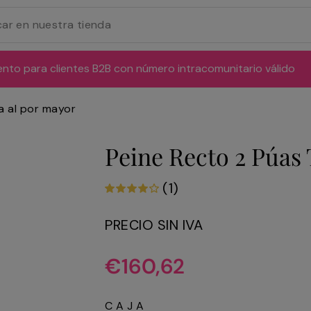
ento para clientes B2B con número intracomunitario válido
a al por mayor
Peine Recto 2 Púas 
(1)
PRECIO SIN IVA
Precio
€160,62
habitual
CAJA