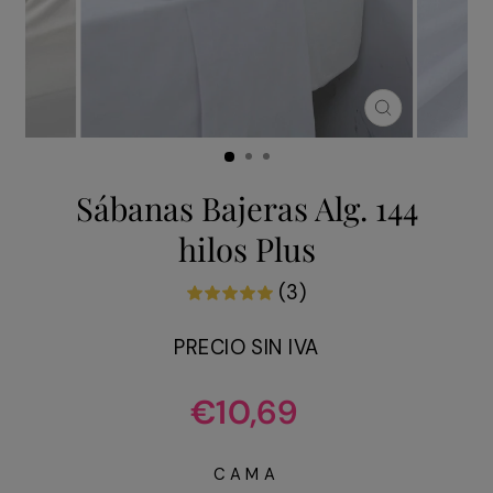
CERRAR
(ESC)
Sábanas Bajeras Alg. 144
hilos Plus
(3)
PRECIO SIN IVA
Precio
€10,69
habitual
CAMA