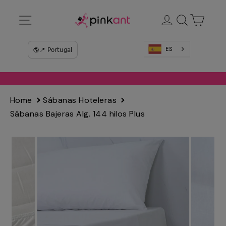
Ir
Navegación
Ingresar
Buscar
Carrit
directamente
al
contenido
ES
Home
Sábanas Hoteleras
Sábanas Bajeras Alg. 144 hilos Plus