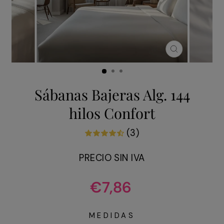
CERRAR
(ESC)
Sábanas Bajeras Alg. 144
hilos Confort
(3)
PRECIO SIN IVA
Precio
€7,86
habitual
MEDIDAS