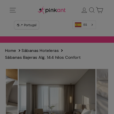
Ir
Navegación
Ingresar
Buscar
Carrit
directamente
al
contenido
ES
Home
Sábanas Hoteleras
Sábanas Bajeras Alg. 144 hilos Confort