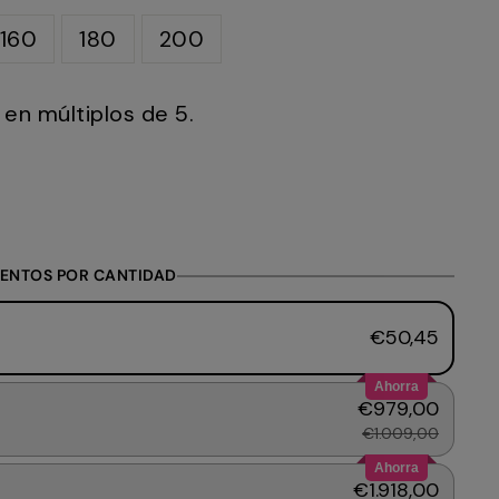
160
180
200
en múltiplos de 5.
ENTOS POR CANTIDAD
€50,45
Ahorra
€979,00
€1.009,00
Ahorra
€1.918,00