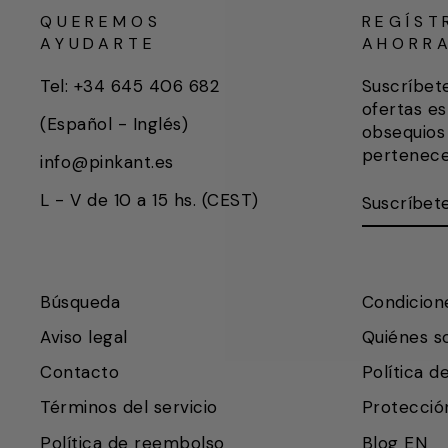
QUEREMOS
REGÍST
AYUDARTE
AHORR
Tel: +34 645 406 682
Suscríbet
ofertas es
(Español - Inglés)
obsequios 
pertenece
info@pinkant.es
SUSCRÍB
SUSCRIB
L - V de 10 a 15 hs. (CEST)
AQUÍ
Búsqueda
Condicion
Aviso legal
Quiénes 
Contacto
Política d
Términos del servicio
Protecció
Política de reembolso
Blog EN