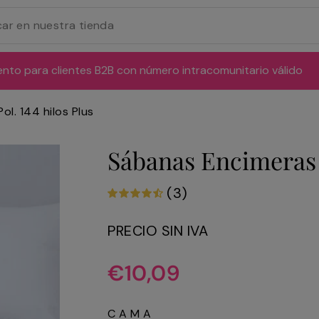
ento para clientes B2B con número intracomunitario válido
l. 144 hilos Plus
Sábanas Encimeras A
(3)
PRECIO SIN IVA
Precio
€10,09
habitual
CAMA