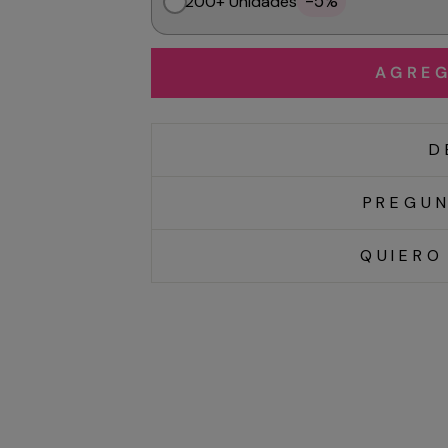
-5%
200+ Unidades
AGREG
D
PREGUN
QUIERO