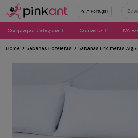
Ir
directamente
al
contenido
Compra por Categoría
Contacto
IVA ex
Home
Sábanas Hoteleras
Sábanas Encimeras Alg./Po