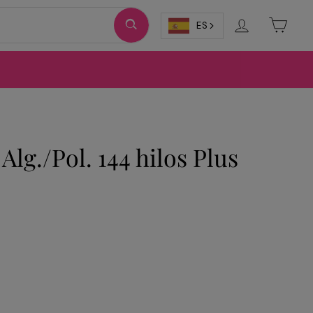
Ingresar
Carri
ES
lg./Pol. 144 hilos Plus