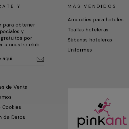
RATE Y
MÁS VENDIDOS
A
Amenities para hoteles
e para obtener
Toallas hoteleras
peciales y
gratuitos por
Sábanas hoteleras
r a nuestro club.
Uniformes
ETE
IR
es de Venta
somos
e Cookies
n de Datos