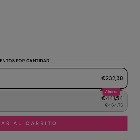
ENTOS POR CANTIDAD
€232,38
Ahorra
€441,54
€464,76
AR AL CARRITO