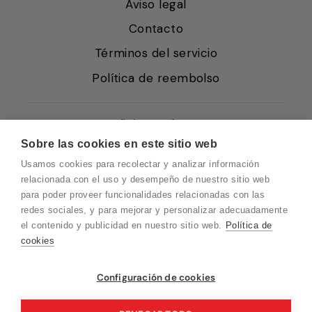
Aviso legal
Contacto
Términos del servicio
Política de reembolso
Condiciones de Venta
Sobre las cookies en este sitio web
Quiénes somos
Usamos cookies para recolectar y analizar información
Política de Cookies
relacionada con el uso y desempeño de nuestro sitio web
para poder proveer funcionalidades relacionadas con las
Protección de Datos
redes sociales, y para mejorar y personalizar adecuadamente
Blog EN
el contenido y publicidad en nuestro sitio web.
Política de
cookies
Blog FR
Blog DE
Vuelvo en un momento. Recuerda que
Configuración de cookies
nuestro horario de atención al cliente es de
Blog IT
10 a 15 horas.