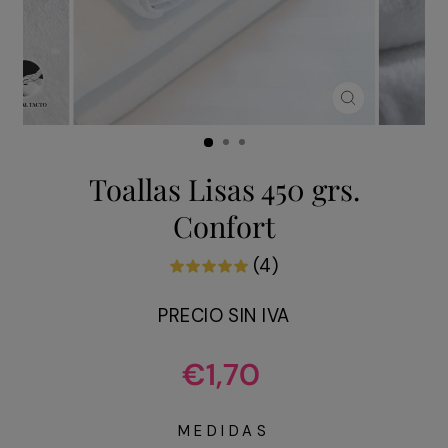
CERRAR
(ESC)
Toallas Lisas 450 grs.
Confort
(4)
PRECIO SIN IVA
Precio
€1,70
habitual
MEDIDAS