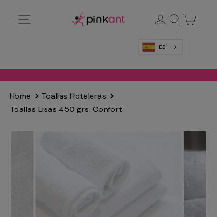
Ir
Navegación
Ingresar
Buscar
Carrit
directamente
al
contenido
ES
Home
Toallas Hoteleras
Toallas Lisas 450 grs. Confort