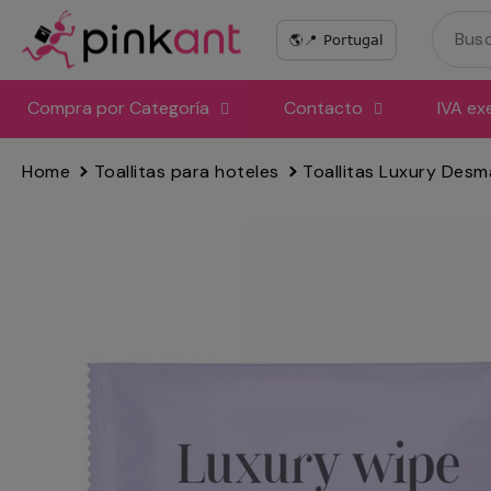
Ir
directamente
al
contenido
Compra por Categoría
Contacto
IVA ex
Home
Toallitas para hoteles
Toallitas Luxury Desm