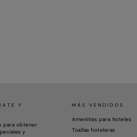
RATE Y
MÁS VENDIDOS
A
Amenities para hoteles
e para obtener
Toallas hoteleras
peciales y