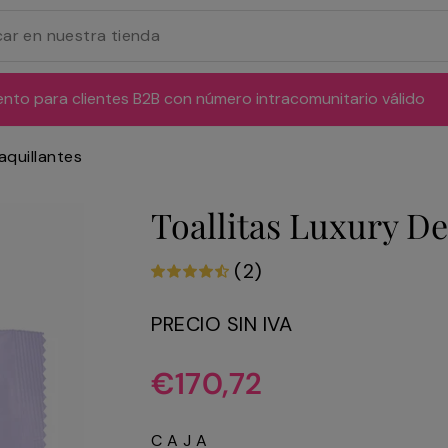
ento para clientes B2B con número intracomunitario válido
aquillantes
Toallitas Luxury D
(2)
PRECIO SIN IVA
Precio
€170,72
habitual
CAJA