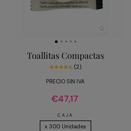
CERRAR
(ESC)
Toallitas Compactas
(2)
PRECIO SIN IVA
Precio
€47,17
habitual
CAJA
x 300 Unidades