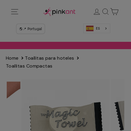
Ir
Navegación
Ingresar
Buscar
Carrit
directamente
al
contenido
ES
Home
Toallitas para hoteles
Toallitas Compactas