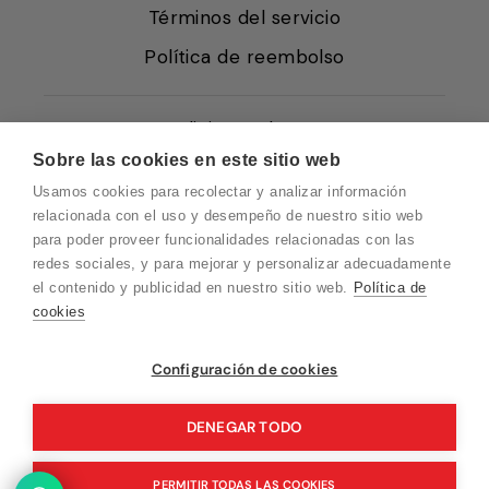
Términos del servicio
Política de reembolso
Condiciones de Venta
Sobre las cookies en este sitio web
Quiénes somos
Usamos cookies para recolectar y analizar información
Política de Cookies
relacionada con el uso y desempeño de nuestro sitio web
para poder proveer funcionalidades relacionadas con las
Protección de Datos
redes sociales, y para mejorar y personalizar adecuadamente
Blog EN
el contenido y publicidad en nuestro sitio web.
Política de
cookies
Blog FR
Blog DE
Vuelvo en un momento. Recuerda que
Configuración de cookies
nuestro horario de atención al cliente es de
Blog IT
10 a 15 horas.
DENEGAR TODO
PERMITIR TODAS LAS COOKIES