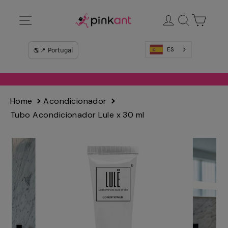
Ir
Navegación
Ingresar
Buscar
Carrit
directamente
al
contenido
ES
Home
Acondicionador
Tubo Acondicionador Lule x 30 ml