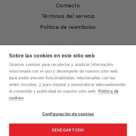
Contacto
Términos del servicio
Política de reembolso
Condiciones de Venta
Sobre las cookies en este sitio web
Quiénes somos
Usamos cookies para recolectar y analizar información
Política de Cookies
relacionada con el uso y desempeño de nuestro sitio web
para poder proveer funcionalidades relacionadas con las
Protección de Datos
redes sociales, y para mejorar y personalizar adecuadamente
Blog EN
el contenido y publicidad en nuestro sitio web.
Política de
cookies
Blog FR
Blog DE
Vuelvo en un momento. Recuerda que
Configuración de cookies
nuestro horario de atención al cliente es de
Blog IT
10 a 15 horas.
DENEGAR TODO