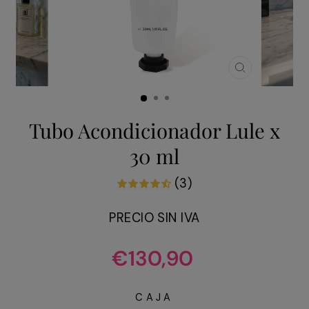
CERRAR
(ESC)
Tubo Acondicionador Lule x
30 ml
(3)
PRECIO SIN IVA
Precio
€130,90
habitual
CAJA