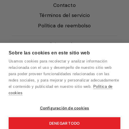
Contacto
Términos del servicio
Política de reembolso
Condiciones de Venta
Sobre las cookies en este sitio web
Quiénes somos
Usamos cookies para recolectar y analizar información
Política de Cookies
relacionada con el uso y desempeño de nuestro sitio web
para poder proveer funcionalidades relacionadas con las
Protección de Datos
redes sociales, y para mejorar y personalizar adecuadamente
Blog EN
el contenido y publicidad en nuestro sitio web.
Política de
cookies
Blog FR
Blog DE
Vuelvo en un momento. Recuerda que
Configuración de cookies
nuestro horario de atención al cliente es de
Blog IT
10 a 15 horas.
DENEGAR TODO