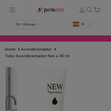
Ir
Navegación
Ingresar
Buscar
Carrit
directamente
al
contenido
ES
Home
Acondicionador
Tubo Acondicionador Nex x 30 ml