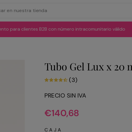
ento para clientes B2B con número intracomunitario válido
Tubo Gel Lux x 20 
(3)
PRECIO SIN IVA
Precio
€140,68
habitual
CAJA