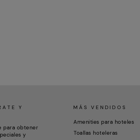
RATE Y
MÁS VENDIDOS
A
Amenities para hoteles
e para obtener
Toallas hoteleras
peciales y