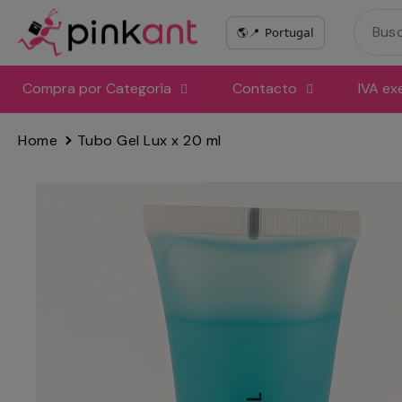
Ir
directamente
al
contenido
Compra por Categoría
Contacto
IVA ex
Home
Tubo Gel Lux x 20 ml