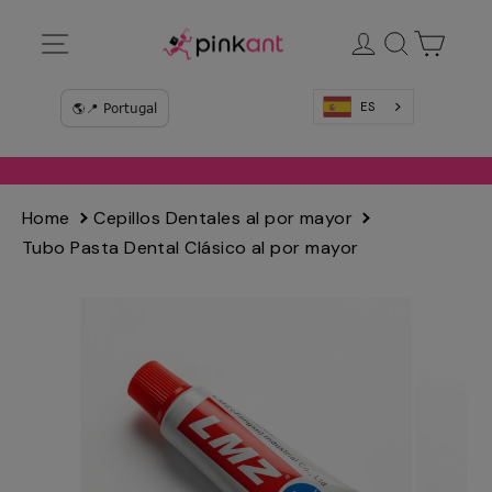
Ir
Navegación
Ingresar
Buscar
Carrit
directamente
al
contenido
ES
Home
Cepillos Dentales al por mayor
Tubo Pasta Dental Clásico al por mayor