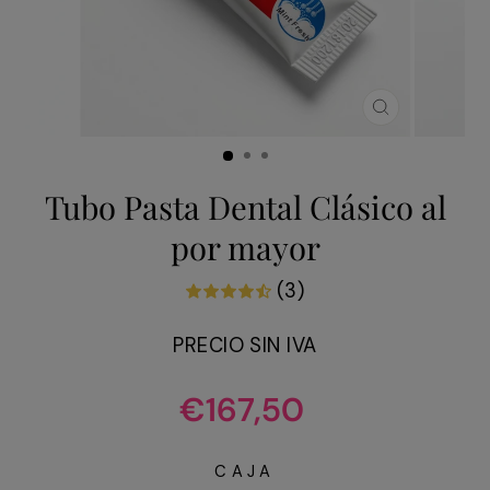
CERRAR
(ESC)
Tubo Pasta Dental Clásico al
por mayor
(3)
PRECIO SIN IVA
Precio
€167,50
habitual
CAJA