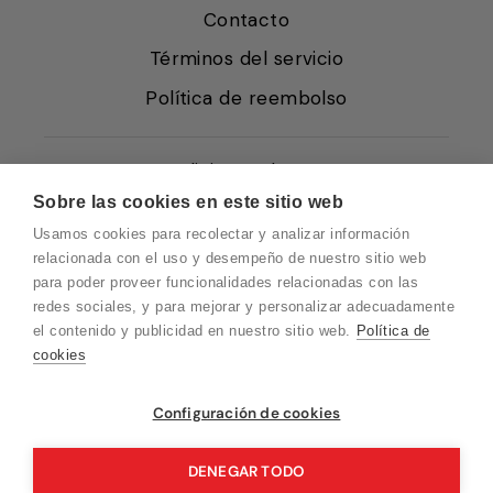
Contacto
Términos del servicio
Política de reembolso
Condiciones de Venta
Sobre las cookies en este sitio web
Quiénes somos
Usamos cookies para recolectar y analizar información
Política de Cookies
relacionada con el uso y desempeño de nuestro sitio web
para poder proveer funcionalidades relacionadas con las
Protección de Datos
redes sociales, y para mejorar y personalizar adecuadamente
Blog EN
el contenido y publicidad en nuestro sitio web.
Política de
cookies
Blog FR
Blog DE
Vuelvo en un momento. Recuerda que
Configuración de cookies
nuestro horario de atención al cliente es de
Blog IT
10 a 15 horas.
DENEGAR TODO