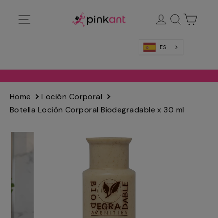
Ir
Navegación
Ingresar
Buscar
Carrit
directamente
al
contenido
ES
Home
Loción Corporal
Botella Loción Corporal Biodegradable x 30 ml