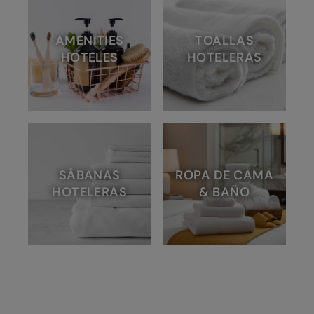
AMENITIES
TOALLAS
HOTELES
HOTELERAS
SÁBANAS
ROPA DE CAMA
HOTELERAS
& BAÑO