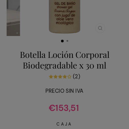
CERRAR
(ESC)
Botella Loción Corporal
Biodegradable x 30 ml
(2)
PRECIO SIN IVA
Precio
€153,51
habitual
CAJA