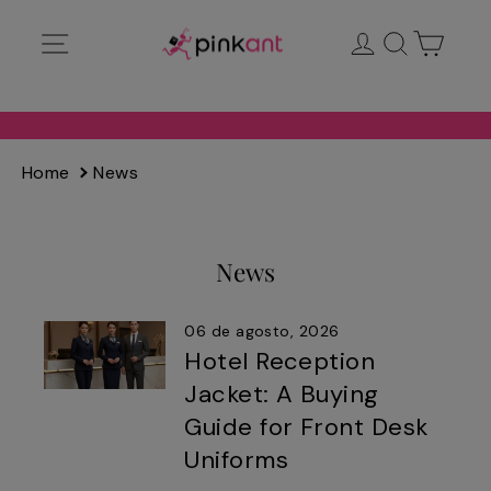
Ir
Navegación
Ingresar
Buscar
Carrit
directamente
al
contenido
Home
News
News
06 de agosto, 2026
Hotel Reception
Jacket: A Buying
Guide for Front Desk
Uniforms