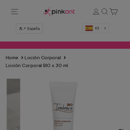
Ir
Navegación
Ingresar
Buscar
Carrit
directamente
al
contenido
ES
Home
Loción Corporal
Loción Corporal BIO x 30 ml