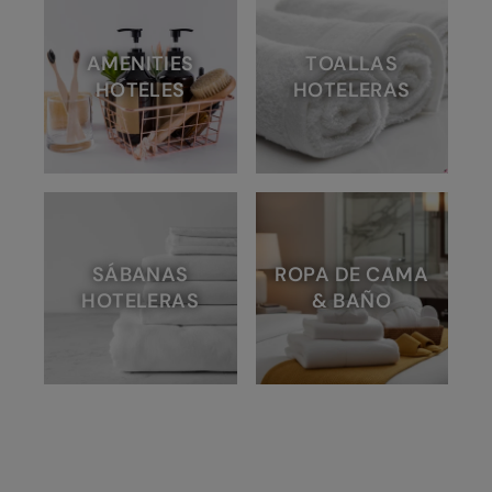
AMENITIES
TOALLAS
HOTELES
HOTELERAS
SÁBANAS
ROPA DE CAMA
HOTELERAS
& BAÑO