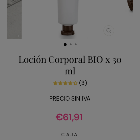
CERRAR
(ESC)
Loción Corporal BIO x 30
ml
(3)
PRECIO SIN IVA
Precio
€61,91
habitual
CAJA