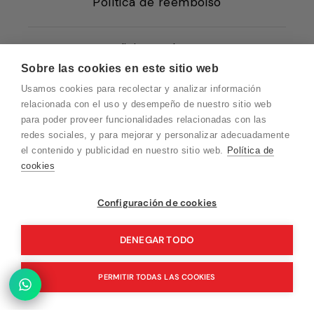
Política de reembolso
Condiciones de Venta
Sobre las cookies en este sitio web
Quiénes somos
Usamos cookies para recolectar y analizar información
Política de Cookies
relacionada con el uso y desempeño de nuestro sitio web
para poder proveer funcionalidades relacionadas con las
Protección de Datos
redes sociales, y para mejorar y personalizar adecuadamente
Blog EN
el contenido y publicidad en nuestro sitio web.
Política de
cookies
Blog FR
Blog DE
Vuelvo en un momento. Recuerda que
Configuración de cookies
nuestro horario de atención al cliente es de
Blog IT
10 a 15 horas.
DENEGAR TODO
PERMITIR TODAS LAS COOKIES
© 2026 Pink Ant