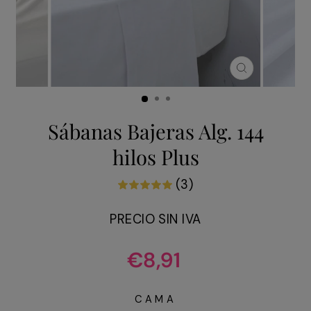
CERRAR
(ESC)
Sábanas Bajeras Alg. 144
hilos Plus
(3)
PRECIO SIN IVA
Precio
€8,91
habitual
CAMA