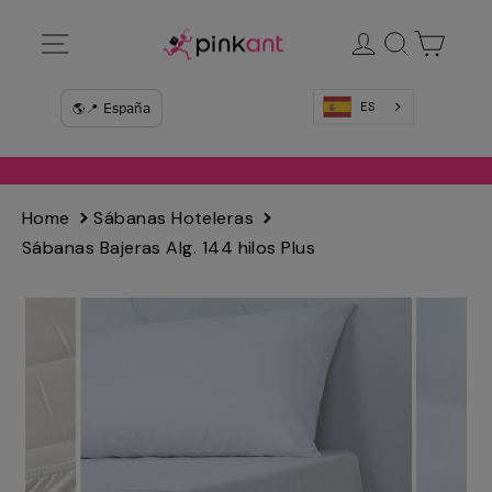
Ir
Navegación
Ingresar
Buscar
Carrit
directamente
al
contenido
ES
Home
Sábanas Hoteleras
Sábanas Bajeras Alg. 144 hilos Plus