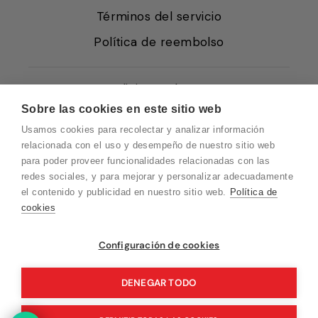
Términos del servicio
Política de reembolso
Condiciones de Venta
Sobre las cookies en este sitio web
Quiénes somos
Usamos cookies para recolectar y analizar información
Política de Cookies
relacionada con el uso y desempeño de nuestro sitio web
para poder proveer funcionalidades relacionadas con las
Protección de Datos
redes sociales, y para mejorar y personalizar adecuadamente
Blog EN
el contenido y publicidad en nuestro sitio web.
Política de
cookies
Blog FR
Blog DE
Vuelvo en un momento. Recuerda que
Configuración de cookies
nuestro horario de atención al cliente es de
Blog IT
10 a 15 horas.
DENEGAR TODO