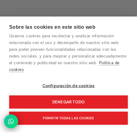
Condiciones de Venta
Sobre las cookies en este sitio web
Quiénes somos
Usamos cookies para recolectar y analizar información
Política de Cookies
relacionada con el uso y desempeño de nuestro sitio web
para poder proveer funcionalidades relacionadas con las
Protección de Datos
redes sociales, y para mejorar y personalizar adecuadamente
Blog EN
el contenido y publicidad en nuestro sitio web.
Política de
cookies
Blog FR
Blog DE
Vuelvo en un momento. Recuerda que
Configuración de cookies
nuestro horario de atención al cliente es de
Blog IT
10 a 15 horas.
DENEGAR TODO
PERMITIR TODAS LAS COOKIES
© 2026 Pink Ant