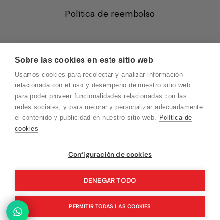
Política de reembolso
Condiciones de Venta
Sobre las cookies en este sitio web
Quiénes somos
Usamos cookies para recolectar y analizar información
Política de Cookies
relacionada con el uso y desempeño de nuestro sitio web
para poder proveer funcionalidades relacionadas con las
Protección de Datos
redes sociales, y para mejorar y personalizar adecuadamente
Blog EN
el contenido y publicidad en nuestro sitio web.
Política de
cookies
Blog FR
Blog DE
Vuelvo en un momento. Recuerda que
Configuración de cookies
nuestro horario de atención al cliente es de
Blog IT
10 a 15 horas.
DENEGAR TODO
PERMITIR TODAS LAS COOKIES