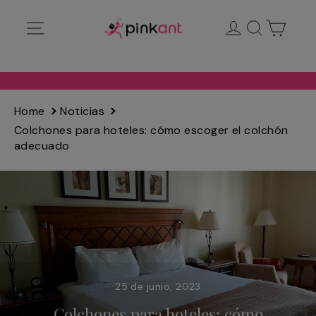
Ir
Navegación
Ingresar
Buscar
Carrit
directamente
al
contenido
Home
Noticias
Colchones para hoteles: cómo escoger el colchón
adecuado
25 de junio, 2023
Colchones para hoteles: cómo