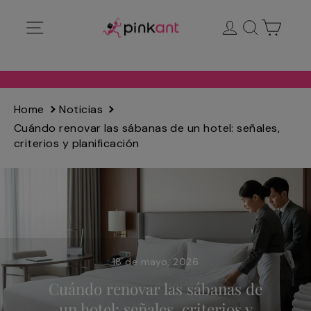
Ir
Navegación
Ingresar
Buscar
Carrit
directamente
al
contenido
Home
Noticias
Cuándo renovar las sábanas de un hotel: señales,
criterios y planificación
18 de mayo, 2026
Cuándo renovar las sábanas de
un hotel: señales, criterios y