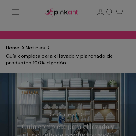
Ir
Navegación
Ingresar
Buscar
Carrit
directamente
al
contenido
Home
Noticias
Guía completa para el lavado y planchado de
productos 100% algodón
05 de mayo, 2025
Guía completa para el lavado y
planchado de productos 100%