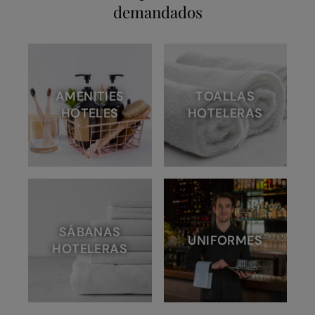
demandados
AMENITIES
TOALLAS
HOTELES
HOTELERAS
SÁBANAS
UNIFORMES
HOTELERAS