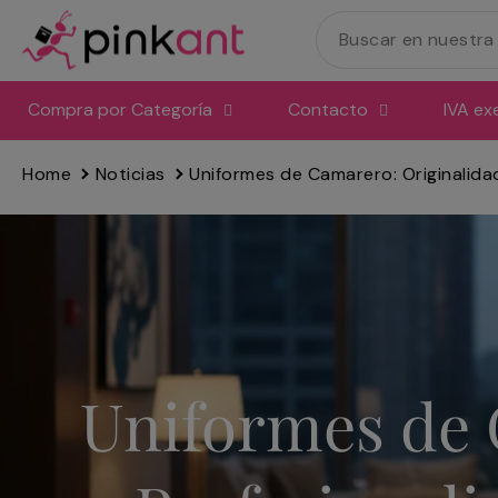
Ir
directamente
al
contenido
Compra por Categoría
Contacto
IVA ex
Home
Noticias
Uniformes de Camarero: Originalidad
Uniformes de C