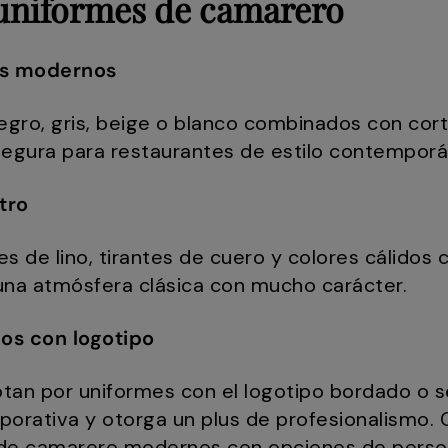
uniformes de camarero
es modernos
gro, gris, beige o blanco combinados con cort
segura para restaurantes de estilo contempor
tro
ales de lino, tirantes de cuero y colores cálid
una atmósfera clásica con mucho carácter.
os con logotipo
tan por uniformes con el logotipo bordado o se
rporativa y otorga un plus de profesionalismo.
 de camarero modernos
con opciones de person