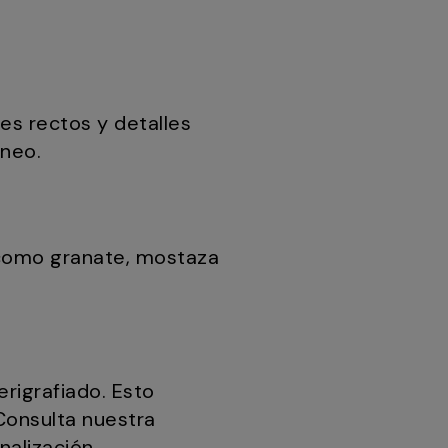
es rectos y detalles
áneo.
os como granate, mostaza
rigrafiado. Esto
 Consulta nuestra
alización.