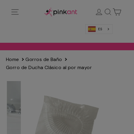
Ir
Navegación
Ingresar
Buscar
Carrit
directamente
al
contenido
ES
Home
Gorros de Baño
Gorro de Ducha Clásico al por mayor