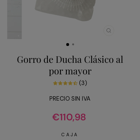
CERRAR
(ESC)
Gorro de Ducha Clásico al
por mayor
(3)
PRECIO SIN IVA
Precio
€110,98
habitual
CAJA