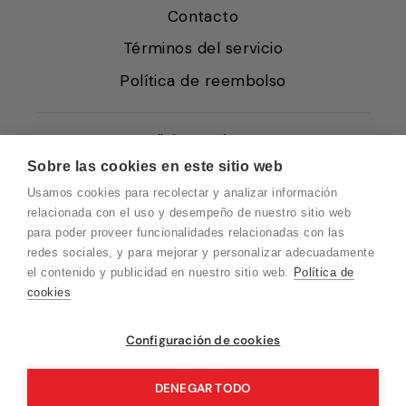
Contacto
Términos del servicio
Política de reembolso
Condiciones de Venta
Sobre las cookies en este sitio web
Quiénes somos
Usamos cookies para recolectar y analizar información
Política de Cookies
relacionada con el uso y desempeño de nuestro sitio web
para poder proveer funcionalidades relacionadas con las
Protección de Datos
redes sociales, y para mejorar y personalizar adecuadamente
Blog EN
el contenido y publicidad en nuestro sitio web.
Política de
cookies
Blog FR
Blog DE
Vuelvo en un momento. Recuerda que
Configuración de cookies
nuestro horario de atención al cliente es de
Blog IT
10 a 15 horas.
DENEGAR TODO