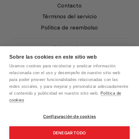
Contacto
Términos del servicio
Política de reembolso
Condiciones de Venta
Sobre las cookies en este sitio web
Quiénes somos
Usamos cookies para recolectar y analizar información
Política de Cookies
relacionada con el uso y desempeño de nuestro sitio web
para poder proveer funcionalidades relacionadas con las
Protección de Datos
redes sociales, y para mejorar y personalizar adecuadamente
Blog EN
el contenido y publicidad en nuestro sitio web.
Política de
cookies
Blog FR
Blog DE
Vuelvo en un momento. Recuerda que
Configuración de cookies
nuestro horario de atención al cliente es de
Blog IT
10 a 15 horas.
DENEGAR TODO