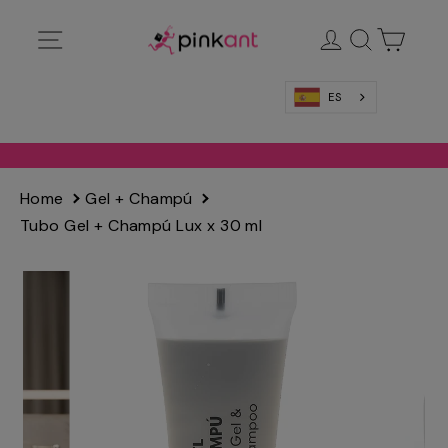
Ir
Navegación
Ingresar
Buscar
Carrit
directamente
al
contenido
ES
Home
Gel + Champú
Tubo Gel + Champú Lux x 30 ml