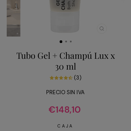
CERRAR
(ESC)
Tubo Gel + Champú Lux x
30 ml
(3)
PRECIO SIN IVA
Precio
€148,10
habitual
CAJA