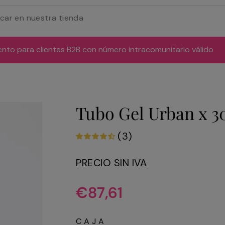
ento para clientes B2B con número intracomunitario válido
Tubo Gel Urban x 3
(3)
PRECIO SIN IVA
Precio
€87,61
habitual
CAJA