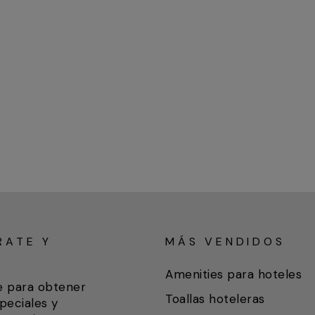
RATE Y
MÁS VENDIDOS
A
Amenities para hoteles
e para obtener
Toallas hoteleras
peciales y