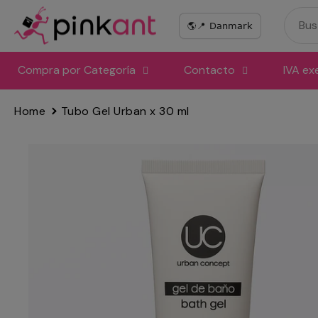
Ir
directamente
al
contenido
Compra por Categoría
Contacto
IVA ex
Home
Tubo Gel Urban x 30 ml