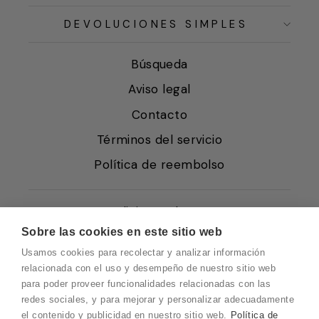
DEVOLUCIONES SIMPLES
Búsqueda
Aviso legal
Contacto
Términos del servicio
Política de reembolso
Condiciones de Venta
Sobre las cookies en este sitio web
Quiénes somos
Usamos cookies para recolectar y analizar información
Política de Cookies
relacionada con el uso y desempeño de nuestro sitio web
para poder proveer funcionalidades relacionadas con las
Protección de Datos
redes sociales, y para mejorar y personalizar adecuadamente
Blog EN
el contenido y publicidad en nuestro sitio web.
Política de