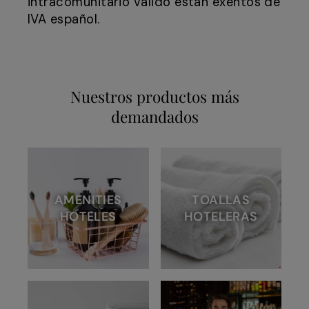
intracomunitario válido están exentos de
IVA español.
Nuestros productos más
demandados
AMENITIES
TOALLAS
HOTELES
HOTELERAS