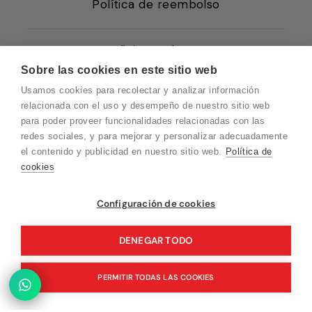
Política de reembolso
Condiciones de Venta
Sobre las cookies en este sitio web
Quiénes somos
Usamos cookies para recolectar y analizar información
Política de Cookies
relacionada con el uso y desempeño de nuestro sitio web
para poder proveer funcionalidades relacionadas con las
Protección de Datos
redes sociales, y para mejorar y personalizar adecuadamente
Blog EN
el contenido y publicidad en nuestro sitio web.
Política de
cookies
Blog FR
Blog DE
Vuelvo en un momento. Recuerda que
Configuración de cookies
nuestro horario de atención al cliente es de
Blog IT
10 a 15 horas.
DENEGAR TODO
PERMITIR TODAS LAS COOKIES
© 2026 Pink Ant