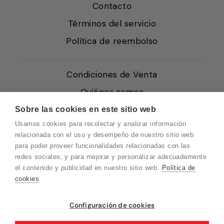
Contacto
Términos del servicio
Política de reembolso
Condiciones de Venta
Quiénes somos
Política de Cookies
Sobre las cookies en este sitio web
Usamos cookies para recolectar y analizar información
Protección de Datos
relacionada con el uso y desempeño de nuestro sitio web
Blog EN
para poder proveer funcionalidades relacionadas con las
redes sociales, y para mejorar y personalizar adecuadamente
Blog FR
el contenido y publicidad en nuestro sitio web.
Política de
Blog DE
cookies
Blog IT
Vuelvo en un momento. Recuerda que
Configuración de cookies
nuestro horario de atención al cliente es de
10 a 15 horas.