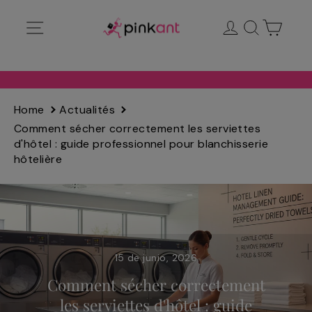
Ir
Navegación
Ingresar
Buscar
Carrit
directamente
al
contenido
Home
Actualités
Comment sécher correctement les serviettes
d'hôtel : guide professionnel pour blanchisserie
hôtelière
15 de junio, 2026
Comment sécher correctement
les serviettes d'hôtel : guide