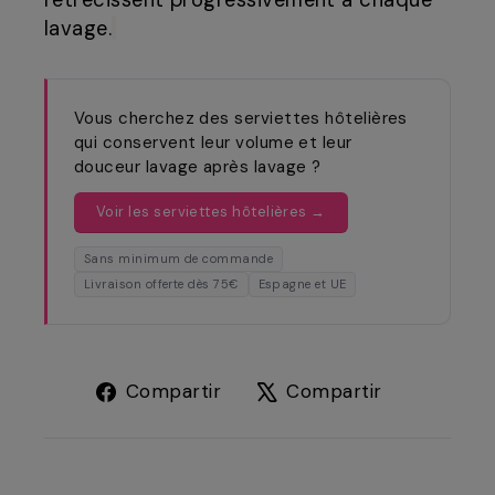
rétrécissent progressivement à chaque
lavage.
Vous cherchez des serviettes hôtelières
qui conservent leur volume et leur
douceur lavage après lavage ?
Voir les serviettes hôtelières →
Sans minimum de commande
Livraison offerte dès 75€
Espagne et UE
Compartir
Tuitear
Compartir
Compartir
en
en
Facebook
X