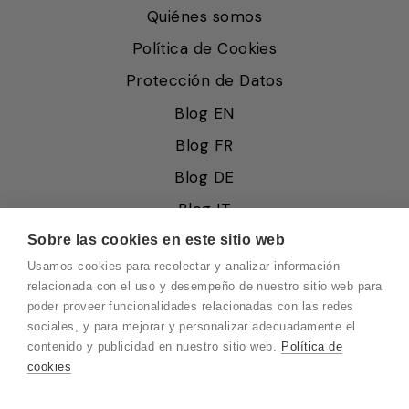
Quiénes somos
Política de Cookies
Protección de Datos
Blog EN
Blog FR
Blog DE
Blog IT
Sobre las cookies en este sitio web
Usamos cookies para recolectar y analizar información
relacionada con el uso y desempeño de nuestro sitio web para
poder proveer funcionalidades relacionadas con las redes
© 2026 Pink Ant
sociales, y para mejorar y personalizar adecuadamente el
Tecnología de Shopify
contenido y publicidad en nuestro sitio web.
Política de
cookies