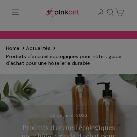
Ir
Navegación
Ingresar
Buscar
Carrit
directamente
al
contenido
Home
Actualités
Produits d'accueil écologiques pour hôtel : guide
d'achat pour une hôtellerie durable
02 de junio, 2026
Produits d'accueil écologiques
pour hôtel : guide d'achat pour